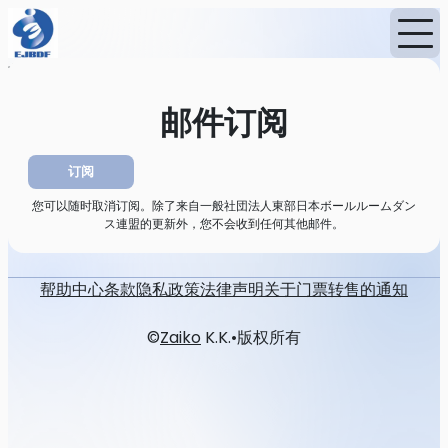
首页
消息
邮件订阅
邮件订阅
订阅
您可以随时取消订阅。除了来自一般社団法人東部日本ボールルームダン
ス連盟的更新外，您不会收到任何其他邮件。
帮助中心
条款
隐私政策
法律声明
关于门票转售的通知
©
Zaiko
K.K.
•
版权所有